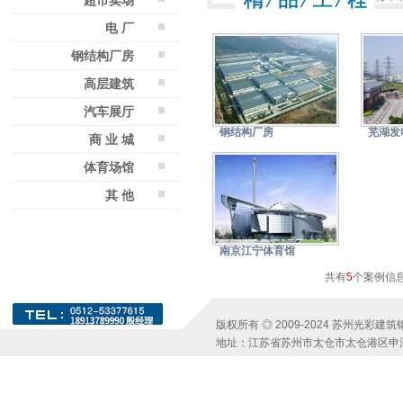
超市卖场
电 厂
钢结构厂房
高层建筑
汽车展厅
钢结构厂房
芜湖发
商 业 城
体育场馆
其 他
南京江宁体育馆
共有
5
个案例信息
版权所有 ◎ 2009-2024 苏州光彩
地址：江苏省苏州市太仓市太仓港区申江路1号