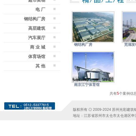
超市卖场
电 厂
钢结构厂房
高层建筑
汽车展厅
钢结构厂房
芜湖发
商 业 城
体育场馆
其 他
南京江宁体育馆
共有
5
个案例信息
版权所有 ◎ 2009-2024 苏州光彩
地址：江苏省苏州市太仓市太仓港区申江路1号